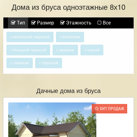
Дома из бруса одноэтажные 8х10
Тип
Размер
Этажность
Все
с маленькой террасой
с балконом
с большой террасой
с эркером
с сауной
с гаражом
с террасой
Дачные дома из бруса
ХИТ ПРОДАЖ