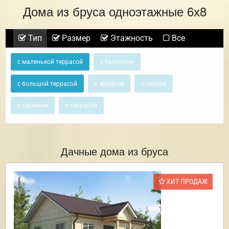
Дома из бруса одноэтажные 6х8
Тип
Размер
Этажность
Все
с маленькой террасой
с балконом
с большой террасой
с эркером
с сауной
с гаражом
с террасой
Дачные дома из бруса
ХИТ ПРОДАЖ